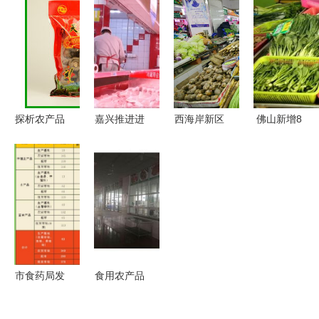
食材与工厂
商务在行动
场观察 从
宁甲乙特优
提炼的批发
聚焦食用农
田间到餐桌
级枸杞40斤
首选
产品批发环
的安全与流
散装枸杞整
节
通
箱批发 品
质与商机的
完美结合
探析农产品
嘉兴推进进
西海岸新区
佛山新增8
与食用农产
口冷链食品
新增两家
家菜篮子生
品批发的发
全程追溯
省规范 农
产基地，这
展路径与经
让“浙冷
贸市场,快
个秋天邀你
济影响
链”成为守
来看是哪两
来玩！
护舌尖安全
个
的长效防线
市食药局发
食用农产品
布11月份食
批发 连接
用农产品例
田间与餐桌