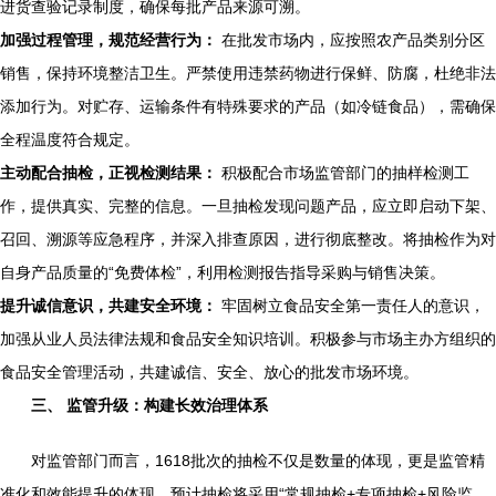
进货查验记录制度，确保每批产品来源可溯。
加强过程管理，规范经营行为：
在批发市场内，应按照农产品类别分区
销售，保持环境整洁卫生。严禁使用违禁药物进行保鲜、防腐，杜绝非法
添加行为。对贮存、运输条件有特殊要求的产品（如冷链食品），需确保
全程温度符合规定。
主动配合抽检，正视检测结果：
积极配合市场监管部门的抽样检测工
作，提供真实、完整的信息。一旦抽检发现问题产品，应立即启动下架、
召回、溯源等应急程序，并深入排查原因，进行彻底整改。将抽检作为对
自身产品质量的“免费体检”，利用检测报告指导采购与销售决策。
提升诚信意识，共建安全环境：
牢固树立食品安全第一责任人的意识，
加强从业人员法律法规和食品安全知识培训。积极参与市场主办方组织的
食品安全管理活动，共建诚信、安全、放心的批发市场环境。
三、 监管升级：构建长效治理体系
对监管部门而言，1618批次的抽检不仅是数量的体现，更是监管精
准化和效能提升的体现。预计抽检将采用“常规抽检+专项抽检+风险监