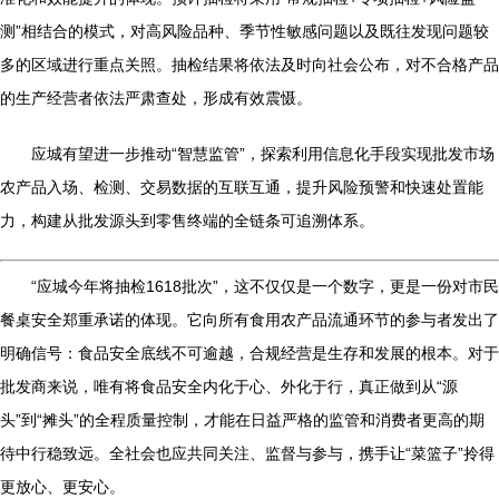
测”相结合的模式，对高风险品种、季节性敏感问题以及既往发现问题较
多的区域进行重点关照。抽检结果将依法及时向社会公布，对不合格产品
的生产经营者依法严肃查处，形成有效震慑。
应城有望进一步推动“智慧监管”，探索利用信息化手段实现批发市场
农产品入场、检测、交易数据的互联互通，提升风险预警和快速处置能
力，构建从批发源头到零售终端的全链条可追溯体系。
“应城今年将抽检1618批次”，这不仅仅是一个数字，更是一份对市民
餐桌安全郑重承诺的体现。它向所有食用农产品流通环节的参与者发出了
明确信号：食品安全底线不可逾越，合规经营是生存和发展的根本。对于
批发商来说，唯有将食品安全内化于心、外化于行，真正做到从“源
头”到“摊头”的全程质量控制，才能在日益严格的监管和消费者更高的期
待中行稳致远。全社会也应共同关注、监督与参与，携手让“菜篮子”拎得
更放心、更安心。