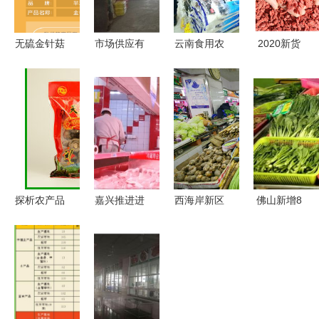
无硫金针菇
市场供应有
云南食用农
2020新货
干货 酒店
保障 萧山
产品批发市
宁夏枸杞中
食材与工厂
商务在行动
场观察 从
宁甲乙特优
提炼的批发
聚焦食用农
田间到餐桌
级枸杞40斤
首选
产品批发环
的安全与流
散装枸杞整
节
通
箱批发 品
质与商机的
完美结合
探析农产品
嘉兴推进进
西海岸新区
佛山新增8
与食用农产
口冷链食品
新增两家
家菜篮子生
品批发的发
全程追溯
省规范 农
产基地，这
展路径与经
让“浙冷
贸市场,快
个秋天邀你
济影响
链”成为守
来看是哪两
来玩！
护舌尖安全
个