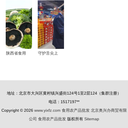
省规范 农
产基地，这
用农产品例
田间与餐桌
贸市场,快
个秋天邀你
行监测结
的供应链桥
来看是哪两
来玩！
果，批发市
梁
个
场总体合格
率稳中有升
陕西省食用
守护舌尖上
农产品批发
的年味 市
市场全面达
市场监管局
标，筑牢食
开展春节食
品安全防线
用农产品批
地址：北京市大兴区黄村镇兴盛街124号1至2层124（集群注册）
发专项抽检
电话：1517197**
行动
Copyright © 2026
www.yixfz.com
食用农产品批发
北京奥兴办商贸有限
公司
食用农产品批发
版权所有
Sitemap