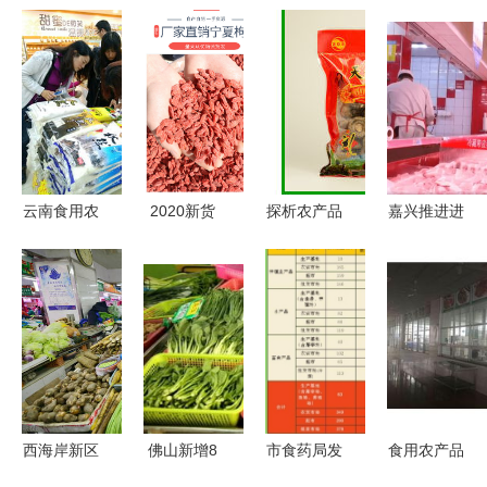
云南食用农
2020新货
探析农产品
嘉兴推进进
产品批发市
宁夏枸杞中
与食用农产
口冷链食品
场观察 从
宁甲乙特优
品批发的发
全程追溯
田间到餐桌
级枸杞40斤
展路径与经
让“浙冷
的安全与流
散装枸杞整
济影响
链”成为守
通
箱批发 品
护舌尖安全
质与商机的
的长效防线
完美结合
西海岸新区
佛山新增8
市食药局发
食用农产品
新增两家
家菜篮子生
布11月份食
批发 连接