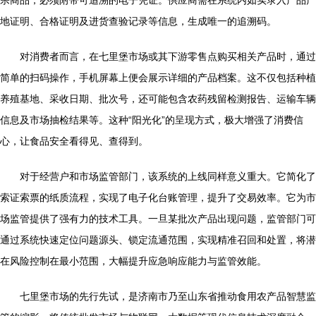
宗商品，必须附带可追溯的电子凭证。供应商需在系统内如实录入产品产
地证明、合格证明及进货查验记录等信息，生成唯一的追溯码。
对消费者而言，在七里堡市场或其下游零售点购买相关产品时，通过
简单的扫码操作，手机屏幕上便会展示详细的产品档案。这不仅包括种植
养殖基地、采收日期、批次号，还可能包含农药残留检测报告、运输车辆
信息及市场抽检结果等。这种“阳光化”的呈现方式，极大增强了消费信
心，让食品安全看得见、查得到。
对于经营户和市场监管部门，该系统的上线同样意义重大。它简化了
索证索票的纸质流程，实现了电子化台账管理，提升了交易效率。它为市
场监管提供了强有力的技术工具。一旦某批次产品出现问题，监管部门可
通过系统快速定位问题源头、锁定流通范围，实现精准召回和处置，将潜
在风险控制在最小范围，大幅提升应急响应能力与监管效能。
七里堡市场的先行先试，是济南市乃至山东省推动食用农产品智慧监